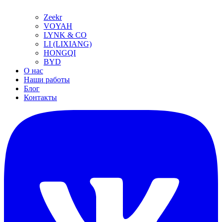
Zeekr
VOYAH
LYNK & CO
LI (LIXIANG)
HONGQI
BYD
О нас
Наши работы
Блог
Контакты