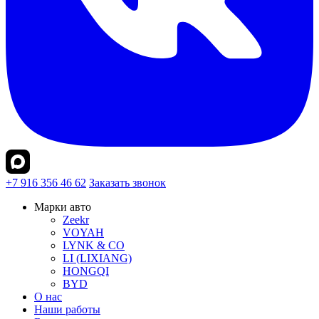
+7 916 356 46 62
Заказать звонок
Марки авто
Zeekr
VOYAH
LYNK & CO
LI (LIXIANG)
HONGQI
BYD
О нас
Наши работы