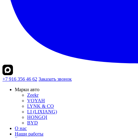
+7 916 356 46 62
Заказать звонок
Марки авто
Zeekr
VOYAH
LYNK & CO
LI (LIXIANG)
HONGQI
BYD
О нас
Наши работы