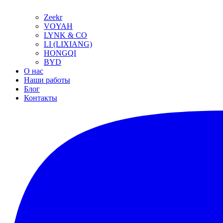
Zeekr
VOYAH
LYNK & CO
LI (LIXIANG)
HONGQI
BYD
О нас
Наши работы
Блог
Контакты