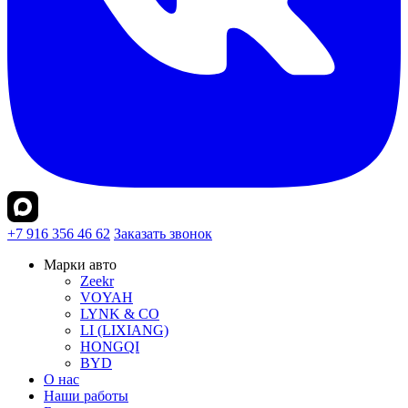
+7 916 356 46 62
Заказать звонок
Марки авто
Zeekr
VOYAH
LYNK & CO
LI (LIXIANG)
HONGQI
BYD
О нас
Наши работы