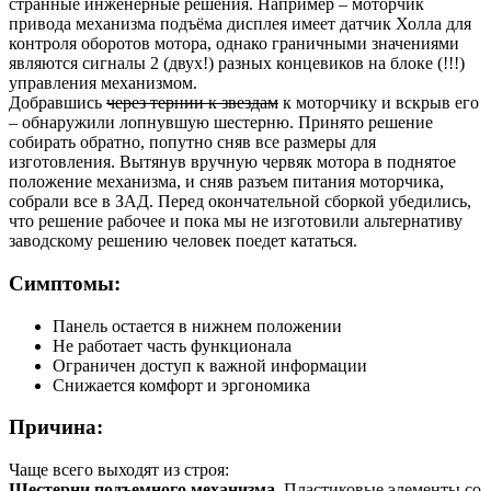
странные инженерные решения. Например – моторчик
привода механизма подъёма дисплея имеет датчик Холла для
контроля оборотов мотора, однако граничными значениями
являются сигналы 2 (двух!) разных концевиков на блоке (!!!)
управления механизмом.
Добравшись
через тернии к звездам
к моторчику и вскрыв его
– обнаружили лопнувшую шестерню. Принято решение
собирать обратно, попутно сняв все размеры для
изготовления. Вытянув вручную червяк мотора в поднятое
положение механизма, и сняв разъем питания моторчика,
собрали все в ЗАД. Перед окончательной сборкой убедились,
что решение рабочее и пока мы не изготовили альтернативу
заводскому решению человек поедет кататься.
Симптомы:
Панель остается в нижнем положении
Не работает часть функционала
Ограничен доступ к важной информации
Снижается комфорт и эргономика
Причина:
Чаще всего выходят из строя:
Шестерни подъемного механизма.
Пластиковые элементы со