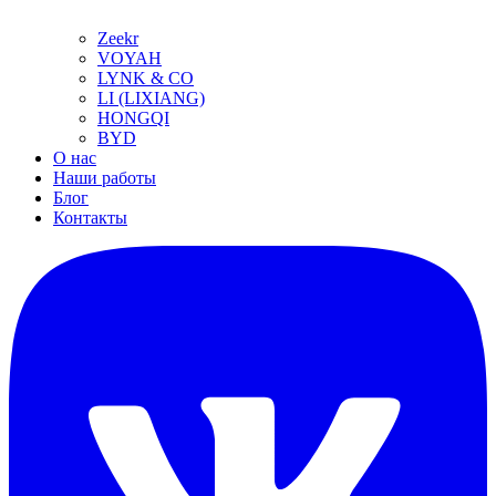
Zeekr
VOYAH
LYNK & CO
LI (LIXIANG)
HONGQI
BYD
О нас
Наши работы
Блог
Контакты