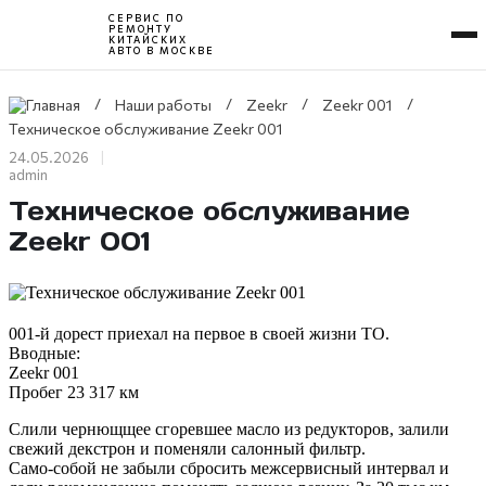
СЕРВИС ПО
РЕМОНТУ
КИТАЙСКИХ
АВТО В МОСКВЕ
Перейти
/
/
/
/
Наши работы
Zeekr
Zeekr 001
к
содержимому
Техническое обслуживание Zeekr 001
24.05.2026
admin
Техническое обслуживание
Zeekr 001
001-й дорест приехал на первое в своей жизни ТО.
Вводные:
Zeekr 001
Пробег 23 317 км
Слили чернющщее сгоревшее масло из редукторов, залили
свежий декстрон и поменяли салонный фильтр.
Само-собой не забыли сбросить межсервисный интервал и