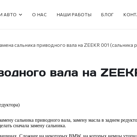
И АВТО
О НАС
НАШИ РАБОТЫ
БЛОГ
КОНТ
амена сальника приводного вала на ZEEKR 001 (сальника 
водного вала на ZEEK
замену сальника приводного вала, замену масла в заднем редук
елать сначала замену сальника.
машинах. Сложнее на некоторых BMW, на которых немцы утопили