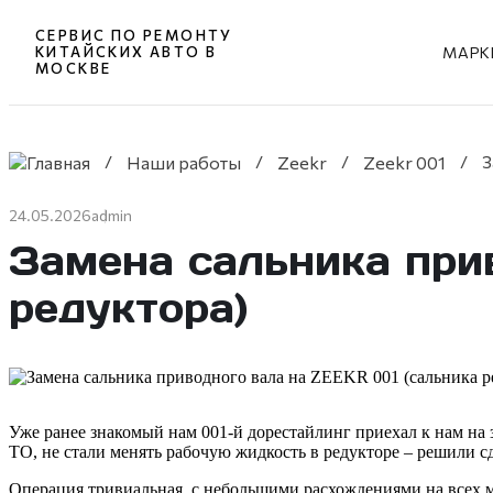
СЕРВИС ПО РЕМОНТУ
МАРК
КИТАЙСКИХ АВТО В
МОСКВЕ
Перейти
к
/
/
/
/
З
Наши работы
Zeekr
Zeekr 001
содержимому
24.05.2026
admin
Замена сальника при
редуктора)
Уже ранее знакомый нам 001-й дорестайлинг приехал к нам на 
ТО, не стали менять рабочую жидкость в редукторе – решили сд
Операция тривиальная, с небольшими расхождениями на всех 