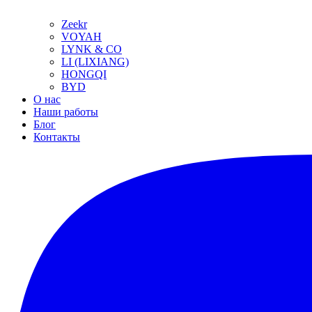
Zeekr
VOYAH
LYNK & CO
LI (LIXIANG)
HONGQI
BYD
О нас
Наши работы
Блог
Контакты