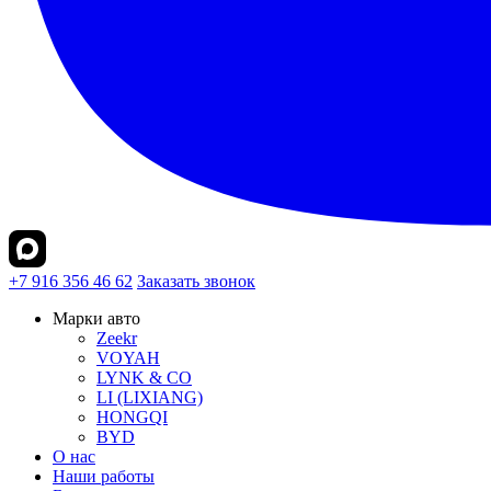
+7 916 356 46 62
Заказать звонок
Марки авто
Zeekr
VOYAH
LYNK & CO
LI (LIXIANG)
HONGQI
BYD
О нас
Наши работы