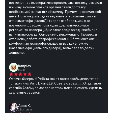
несмотря на это, оперативно провели диагностику, выявили
причину, а самое главное организовали доставку
необходимой запчасти и её замену. Причем по нормальной
цене. Попыток развода на неужные операции не было, в
отличии от официалов))), скорее наоборот, мой пыл
поумерили… Заодно пока ждал сделали несколько
регламентных операций, не отказали, расходники были в
наличии на складе. Однозначно рекомендую. Процессы
отлажены, работают профессионалы. Обстановка очень
комфортная, есть кофе, сладости, все как в том же
(название официального дилера), только все по делу и
дешевле.
kanpiev
5 мая
Отличный сервис! Ребята знают толк в своём деле, теперь
только к ним. Авто Lixiang L9. Советую всем!!!!!! Отдельное
спасибо Артёму помог все настроить что не смогли сделать
хваленные сервисы
Анна К.
29 апреля