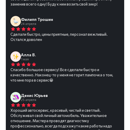
заменив всего одну! Буду к ним возить свой зикр!
Филипп Трошин
24 апреля
Сделали быстро, цены приятные, персонал вежливый.
Остался доволен
Алла В.
1 мая
Спасибо большое сервису! Все сделали быстро и
качественно. Наконец-то у меня не горит лампочка о том,
что мне пора в сервис😁
Денис Юрьев
25 апреля
Хороший автосервис, красивый, чистый и светлый.
Обслуживал свой личный автомобиль. Уважительное
отношение. Мастера проводят диагностику
профессионально, всегда подскажут какие работы надо