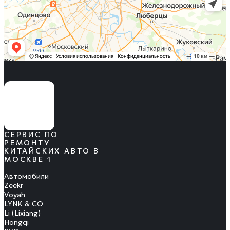
СЕРВИС ПО
РЕМОНТУ
КИТАЙСКИХ АВТО В
МОСКВЕ 1
Автомобили
Zeekr
Voyah
LYNK & CO
Li (Lixiang)
Hongqi