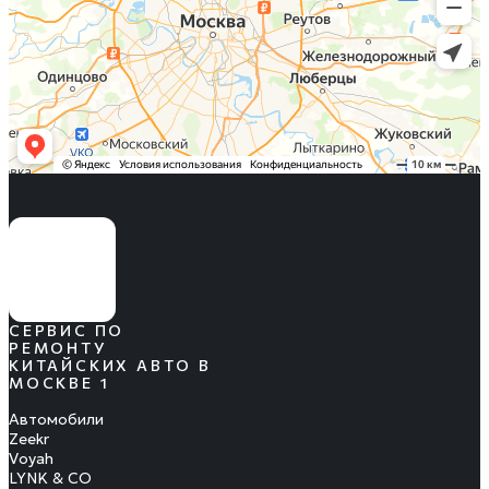
СЕРВИС ПО
РЕМОНТУ
КИТАЙСКИХ АВТО В
МОСКВЕ 1
Автомобили
Zeekr
Voyah
LYNK & CO