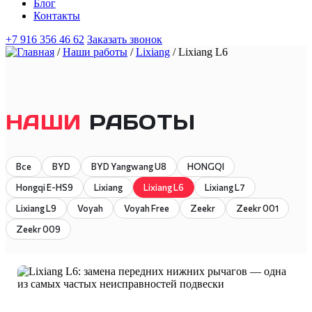
Блог
Контакты
+7 916 356 46 62
Заказать звонок
/
Наши работы
/
Lixiang
/
Lixiang L6
НАШИ
РАБОТЫ
Все
BYD
BYD Yangwang U8
HONGQI
Hongqi E-HS9
Lixiang
Lixiang L6
Lixiang L7
Lixiang L9
Voyah
Voyah Free
Zeekr
Zeekr 001
Zeekr 009