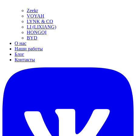
Zeekr
VOYAH
LYNK & CO
LI (LIXIANG)
HONGQI
BYD
О нас
Наши работы
Блог
Контакты