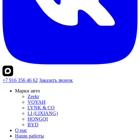
+7 916 356 46 62
Заказать звонок
Марки авто
Zeekr
VOYAH
LYNK & CO
LI (LIXIANG)
HONGQI
BYD
О нас
Наши работы